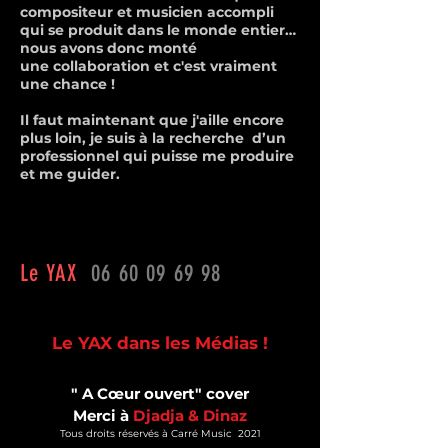
compositeur et musicien accompli
qui se produit dans le monde entier…
nous avons donc monté
une collaboration et c'est vraiment
une chance !
Il faut maintenant que j'aille encore
plus loin, je suis à la recherche d’un
professionnel qui puisse me produire
et me guider.
Le YAX
06 60 09 69 98
Le YAX dans les Médias !
" A
Cœur
ouvert" cover
Merci à
Djadja & Dinaz
Tous droits réservés à Carré Music 2021