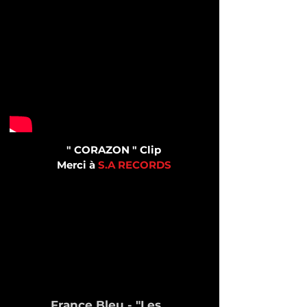
" CORAZON
" Clip
Merci à
S.A RECORDS
France Bleu - "Les